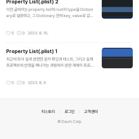
Property List(.plist) 2
이유는 다음과 같이 애플 문서에 잘 나와있습니다. 눈에 띄
글 내용
는 문구들은 다음과 같네요. to write flexible reusable
이전 글에서는 property list에 root의 type을 Diction
functions and types that can work with any type
ary로 설정하고, 그 Dictionary 안에 key, value로 값을
avoids duplication the most power..
설정한 뒤, 코드로 Bundle.main을 이용해서 property li
st안의 Dictionary의 값을 가져와보는 코드를 작성했습니
작성시간
0
0
2023. 8. 10.
다. 이번에는 다른 타입(Array)로 설정하고 그 값을 가져
와서 label의 text로 설정해주는 코드를 작성해보겠습니
다. 1. 먼저 이전 글에서 생성했던 Property list 파일로 이
Property List(.plist) 1
동해서 Root의 Type을 Array로 변경합니다. 해당 파일
글 내용
을 수정 후 Open As > Source code로 열어보면 XML
최근에 회사 일과 관련한 문서 확인과 테스트, 그리고 실제
에 였던 부분이 로 바뀌고 설정한 값과 타입이 들어가 있는
프로젝트에 반영을 해나가는 과정에서 관련 개체의 프로퍼
것을 확인할 수 있습니다. 2. 이전 글에서 R..
티 또는 property list를 통해서 static key값을 set할
일이 있었고 plist를 다음과 같이 Source Code로 열어
작성시간
0
0
2023. 8. 9.
서 dict안에 key와 value type을 적고 해당 값을 넣어주
는 형태로 값을 추가해보는 경험을 해봤습니다. 일전에 바
코드 인식을 위한 코드 작성시 카메라 접근에 관한 문구 안
내도, http를 사용하기 위한 설정 값 등 앱을 만들면서 plis
t파일에서 별도로 Source Code로 열지 않고 Apple에
의안내
티스토리
로그인
고객센터
서 제공하는 key에 사용할 value를 입력해서 사용을 했었
는데 Source Code로 뭔가 커스텀한 key와 value를 s
© Daum Corp.
et해보는 경험을 해보면..