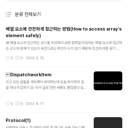
분류 전체보기
주요 글 목록
배열 요소에 안전하게 접근하는 방법(How to access array's
element safely)
글 내용
왜 배열 요소에 접근하는 코드를 작성하다 보면 컴파일 타임에는 배열 요소에 접근하
는 코드에 문제가 있는지 육안으로는 확인이 되지 않기 때문에 조건에 따른 분기 코
드를 통해 접근하는 예외 처리가 되어 있지 않다면 런타임에 'index out of rang
작성시간
0
0
2024. 3. 15.
e'와 함께 앱이 종료되는 상황을 마주할 수 있다. 예를 들면, 다음과 같은 코드가 되겠
다. struct Item { let name: String } let items: [Item] = "가나다라마바사".ma
p { itemName in Item(name: "\(itemName)") } let firstName = items[ite
DispatchworkItem
ms.count].name 위와 같은 코드는 바로 크래쉬를 발생시키고 앱이 종료될 수도
글 내용
쓰고 있는 글들을 계속해서 써야하는데 오늘 회사에서 일
있다. (테스트 코드를 통해 로직에 대한..
을 하다가 갑자기 오! 이거 글로 한번 써봐도 괜찮겠다 싶어
서 예전의 저와 같이 고생하고 있거나 고생 예정인 분들 또
는 고생했던 분들에게 힌트가 될 수 있길 바라며 글을 시작
작성시간
0
0
2023. 8. 17.
해보겠습니다. 개념 1. 정의 DispatchworkItem은 공식
문서에는 위와 같이 정의되어 있습니다. 'perform하기를
원하는 작업은 completion handle 또는 execution d
Protocol(1)
ependencies을 attach할 수 있는 방식으로 캡슐화된
글 내용
다'는데 사실 추측은 하나 무슨 말인지 잘 와닿지 않았습니
사용하는 이유 1. 추상화의 방법 중 하나로 사용 가능 다른