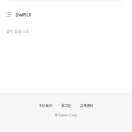
SwiftUI
분류 전체보기
주요 글 목록
글이 없습니다.
의안내
티스토리
로그인
고객센터
© Daum Corp.