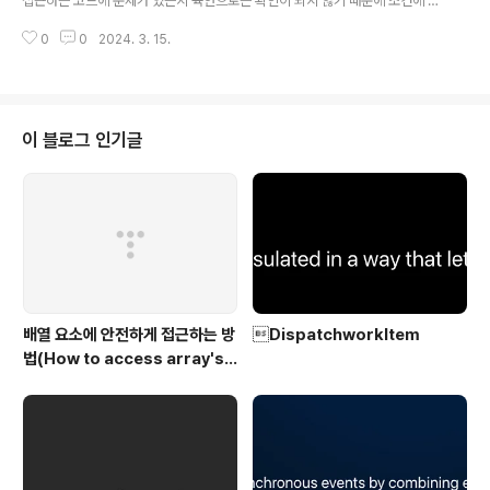
접근하는 코드에 문제가 있는지 육안으로는 확인이 되지 않기 때문에 조건에 따
니다. 1. Property에 저장할 수 있다. 2. Method P..
른 분기 코드를 통해 접근하는 예외 처리가 되어 있지 않다면 런타임에 'index
0
0
2024. 3. 15.
out of range'와 함께 앱이 종료되는 상황을 마주할 수 있다. 예를 들면, 다음
과 같은 코드가 되겠다. struct Item { let name: String } let items: [Item]
= "가나다라마바사".map { itemName in Item(name: "\(itemName)") } l
et firstName = items[items.count].name 위와 같은 코드는 바로 크래쉬
를 발생시키고 앱이 종료될 수도 있다. (테스트 코드를 통해 로직에 대한..
이 블로그 인기글
배열 요소에 안전하게 접근하는 방
DispatchworkItem
법(How to access array's e
lement safely)