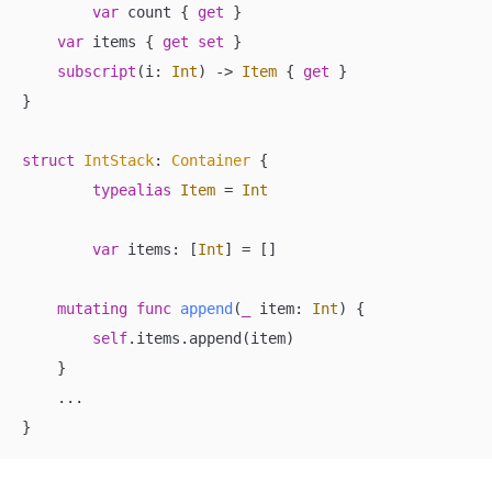
var
 count { 
get
 }

var
 items { 
get
set
 }

subscript
(
i
: 
Int
)
 -> 
Item
 { 
get
 }

}

struct
IntStack
: 
Container
{

typealias
Item
=
Int
var
 items: [
Int
] 
=
 []

mutating
func
append
(
_
item
: 
Int
)
 {

self
.items.append(item)

    }

...
}