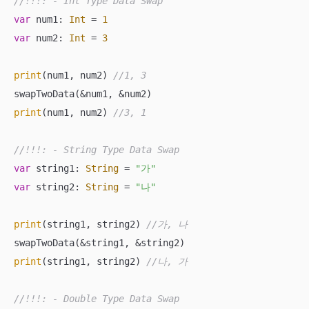
//!!!: - Int Type Data Swap
var
 num1: 
Int
=
1
var
 num2: 
Int
=
3
print
(num1, num2) 
//1, 3
swapTwoData(
&
num1, 
&
print
(num1, num2) 
//3, 1
//!!!: - String Type Data Swap
var
 string1: 
String
=
"가"
var
 string2: 
String
=
"나"
print
(string1, string2) 
//가, 나
swapTwoData(
&
string1, 
&
print
(string1, string2) 
//나, 가
//!!!: - Double Type Data Swap