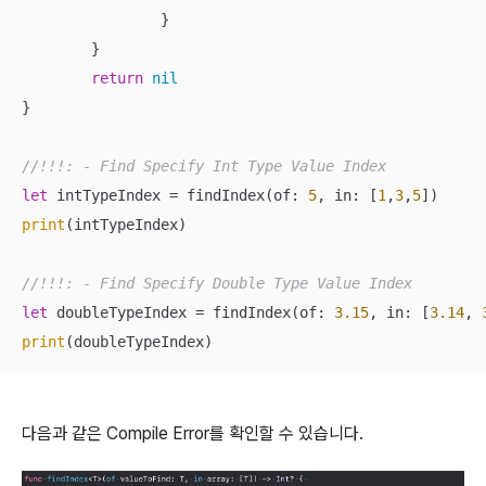
		}

	}

return
nil
}

//!!!: - Find Specify Int Type Value Index
let
 intTypeIndex 
=
 findIndex(of: 
5
, in: [
1
,
3
,
5
print
(intTypeIndex)

//!!!: - Find Specify Double Type Value Index
let
 doubleTypeIndex 
=
 findIndex(of: 
3.15
, in: [
3.14
, 
print
(doubleTypeIndex)
다음과 같은 Compile Error를 확인할 수 있습니다.