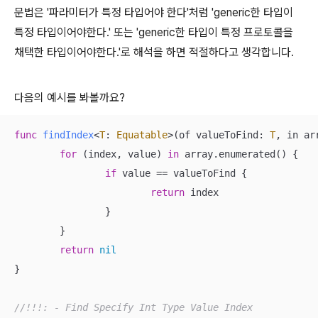
문법은 '파라미터가 특정 타입어야 한다'처럼 'generic한 타입이
특정 타입이어야한다.' 또는 'generic한 타입이 특정 프로토콜을
채택한 타입이어야한다.'로 해석을 하면 적절하다고 생각합니다.
다음의 예시를 봐볼까요?
func
findIndex
<
T
: 
Equatable
>(
of
valueToFind
: 
T
, 
in
ar
for
 (index, value) 
in
 array.enumerated() {

if
 value 
==
 valueToFind {

return
 index

		}

	}

return
nil
}

//!!!: - Find Specify Int Type Value Index