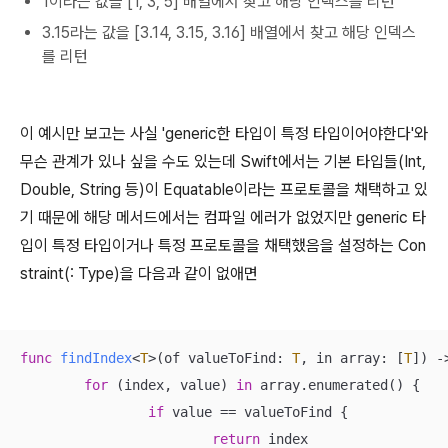
1이라는 값을 [1, 3, 5] 배열에서 찾고 해당 인덱스를 리턴
3.15라는 값을 [3.14, 3.15, 3.16] 배열에서 찾고 해당 인덱스
를 리턴
이 예시만 보고는 사실 'generic한 타입이 특정 타입이어야한다'와
무슨 관계가 있나 싶을 수도 있는데 Swift에서는 기본 타입들(Int,
Double, String 등)이 Equatable이라는 프로토콜을 채택하고 있
기 때문에 해당 메서드에서는 컴파일 에러가 없었지만 generic 타
입이 특정 타입이거나 특정 프로토콜을 채택했음을 설정하는 Con
straint(: Type)을 다음과 같이 없애면
func
findIndex
<
T
>(
of
valueToFind
: 
T
, 
in
array
: [
T
])
 -
for
 (index, value) 
in
 array.enumerated() {

if
 value 
==
 valueToFind {

return
 index
